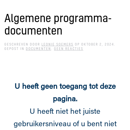
Algemene programma-
Overslaan en naar de inhoud gaan
documenten
GESCHREVEN DOOR
LEONIE SOEMERS
OP
OKTOBER 2, 2024
.
OP
GEPOST IN
DOCUMENTEN
.
GEEN REACTIES
ALGEMENE
PROGRAMMA-
DOCUMENTEN
U heeft geen toegang tot deze
pagina.
U heeft niet het juiste
gebruikersniveau of u bent niet