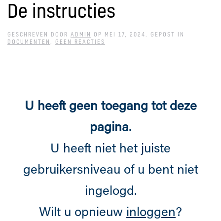
De instructies
GESCHREVEN DOOR
ADMIN
OP
MEI 17, 2024
. GEPOST IN
OP
DOCUMENTEN
.
GEEN REACTIES
DE
INSTRUCTIES
U heeft geen toegang tot deze
pagina.
U heeft niet het juiste
gebruikersniveau of u bent niet
ingelogd.
Wilt u opnieuw
inloggen
?