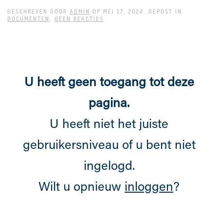
GESCHREVEN DOOR
ADMIN
OP
MEI 17, 2024
. GEPOST IN
OP
DOCUMENTEN
.
GEEN REACTIES
DE
ALGEMENE
PROGRAMMA-
DOCUMENTEN
U heeft geen toegang tot deze
pagina.
U heeft niet het juiste
gebruikersniveau of u bent niet
ingelogd.
Wilt u opnieuw
inloggen
?