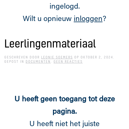
ingelogd.
Wilt u opnieuw
inloggen
?
Leerlingenmateriaal
GESCHREVEN DOOR
LEONIE SOEMERS
OP
OKTOBER 2, 2024
.
OP
GEPOST IN
DOCUMENTEN
.
GEEN REACTIES
LEERLINGENMATERIAAL
U heeft geen toegang tot deze
pagina.
U heeft niet het juiste