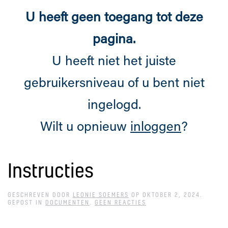
U heeft geen toegang tot deze
pagina.
U heeft niet het juiste
gebruikersniveau of u bent niet
ingelogd.
Wilt u opnieuw
inloggen
?
Instructies
GESCHREVEN DOOR
LEONIE SOEMERS
OP
OKTOBER 2, 2024
.
OP
GEPOST IN
DOCUMENTEN
.
GEEN REACTIES
INSTRUCTIES