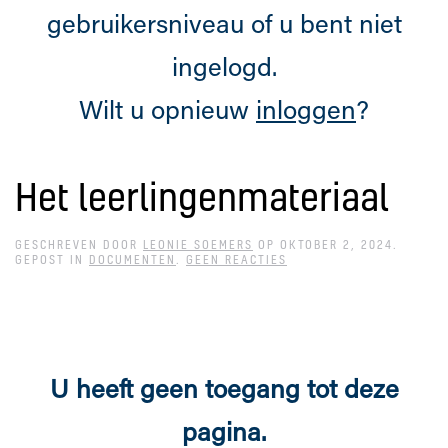
gebruikersniveau of u bent niet
ingelogd.
Wilt u opnieuw
inloggen
?
Het leerlingenmateriaal
GESCHREVEN DOOR
LEONIE SOEMERS
OP
OKTOBER 2, 2024
.
OP
GEPOST IN
DOCUMENTEN
.
GEEN REACTIES
HET
LEERLINGENMATERIAAL
U heeft geen toegang tot deze
pagina.