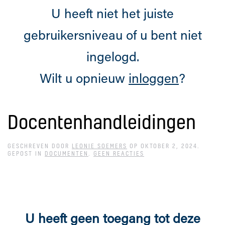
U heeft niet het juiste
gebruikersniveau of u bent niet
ingelogd.
Wilt u opnieuw
inloggen
?
Docentenhandleidingen
GESCHREVEN DOOR
LEONIE SOEMERS
OP
OKTOBER 2, 2024
.
OP
GEPOST IN
DOCUMENTEN
.
GEEN REACTIES
DOCENTENHANDLEIDING
U heeft geen toegang tot deze