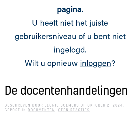
pagina.
U heeft niet het juiste
gebruikersniveau of u bent niet
ingelogd.
Wilt u opnieuw
inloggen
?
De docentenhandelingen
GESCHREVEN DOOR
LEONIE SOEMERS
OP
OKTOBER 2, 2024
.
OP
GEPOST IN
DOCUMENTEN
.
GEEN REACTIES
DE
DOCENTENHANDELINGEN