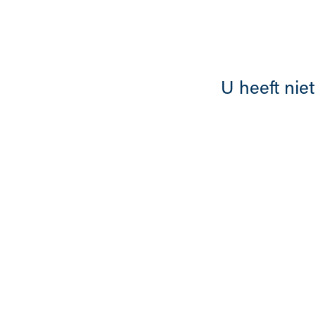
Overslaan en naar de inhoud gaan
U heeft niet